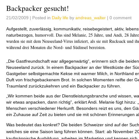
Backpacker gesucht!
21/02/2009 |
Posted in
Daily life
by
andreas_walter
| 0 comment
Aufgestellt, zuverlässig, kommunikativ, reisebegeistert, aktiv, lebensf
en, humorvoll. Das sind Melanie, 25 Jahre, und Andi, 28 Jahre
naturbezog
wurden sie mit dem Neuseeland-Virus infiziert, als sie mit Rucksack und i
während drei Monaten die Nord- und Südinsel bereisten.
„
Die Gastfreundschaft war allgegenwärtig“, erinnern sich die beiden
Neuseeland zurück. In einem Backpacker an der Westküste der Südin
Gastgeber selbstgemachte Kekse mit warmer Milch, in Northland 
Duft von frischgebackenem Brot. In solchen Momenten reifte der Ge
Traumland zurückzukehren und ein Backpacker zu führen.
„Wir kommen beide aus der Dienstleistungsbranche und wissen, wa
wir etwas anpacken, dann richtig“, erklärt Andi. Melanie fügt hinzu:
Menschen verschiedener Herkunft. Besonders reizt es uns, den Gä
ein Zuhause auf Zeit zu bieten und sie mit schönen Erinnerungen a
Was bedeutet das konkret? Die beiden Schweizer sind auf der Suc
welches sie eine Saison lang führen können. Start: ab November 2
kaufmännische Ausbildung, arbeiten im Marketing und kennen sich m