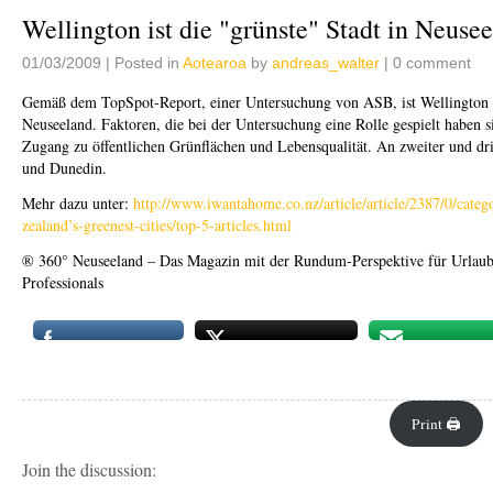
Wellington ist die "grünste" Stadt in Neuse
01/03/2009 |
Posted in
Aotearoa
by
andreas_walter
| 0 comment
Gemäß dem TopSpot-Report, einer Untersuchung von ASB, ist Wellington di
Neuseeland. Faktoren, die bei der Untersuchung eine Rolle gespielt haben 
Zugang zu öffentlichen Grünflächen und Lebensqualität. An zweiter und drit
und Dunedin.
Mehr dazu unter:
http://www.iwantahome.co.nz/article/article/2387/0/categ
zealand’s-greenest-cities/top-5-articles.html
® 360° Neuseeland – Das Magazin mit der Rundum-Perspektive für Urlau
Professionals
Print 🖨
Join the discussion: