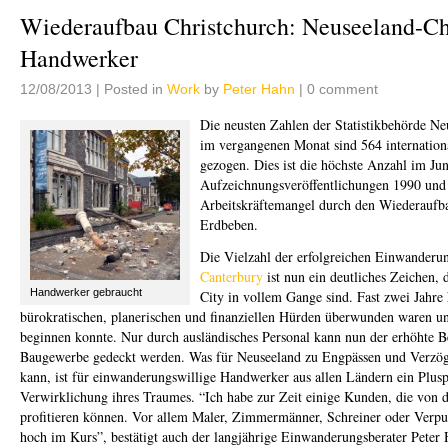
Wiederaufbau Christchurch: Neuseeland-Ch
Handwerker
12/08/2013 |
Posted in
Work
by
Peter Hahn
| 0 comment
Die neusten Zahlen der Statistikbehörde Neu
im vergangenen Monat sind 564 internatio
gezogen. Dies ist die höchste Anzahl im Jun
Aufzeichnungsveröffentlichungen 1990 und
Arbeitskräftemangel durch den Wiederaufb
Erdbeben.
Die Vielzahl der erfolgreichen Einwander
Canterbury
ist nun ein deutliches Zeichen, 
Handwerker gebraucht
City in vollem Gange sind. Fast zwei Jahre h
bürokratischen, planerischen und finanziellen Hürden überwunden waren un
beginnen konnte. Nur durch ausländisches Personal kann nun der erhöhte B
Baugewerbe gedeckt werden. Was für Neuseeland zu Engpässen und Verzö
kann, ist für einwanderungswillige Handwerker aus allen Ländern ein Plus
Verwirklichung ihres Traumes. “Ich habe zur Zeit einige Kunden, die von 
profitieren können. Vor allem Maler, Zimmermänner, Schreiner oder Verputz
hoch im Kurs”, bestätigt auch der langjährige Einwanderungsberater Peter